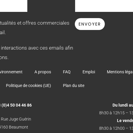
ctualités et offres commerciales
il.
 interactions avec ces emails afin
ons.
vironnement
A propos
FAQ
Emploi
Mentions léga
Politique de cookies (UE)
Plan du site
 (0)4 50 04 46 86
Du lundi au
8h30 à 12h15 – 1
 Rue Juge Guérin
Le vend
4160 Beaumont
8h30 à 12h00 – 1