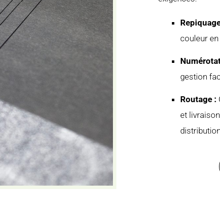
Repiquage
couleur en
Numérotat
gestion fac
Routage :
et livrais
distributio