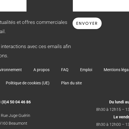
ctualités et offres commerciales
il.
 interactions avec ces emails afin
ons.
vironnement
A propos
FAQ
Emploi
Mentions léga
Politique de cookies (UE)
Plan du site
 (0)4 50 04 46 86
Du lundi au
8h30 à 12h15 – 1
 Rue Juge Guérin
Le vend
4160 Beaumont
8h30 à 12h00 – 1