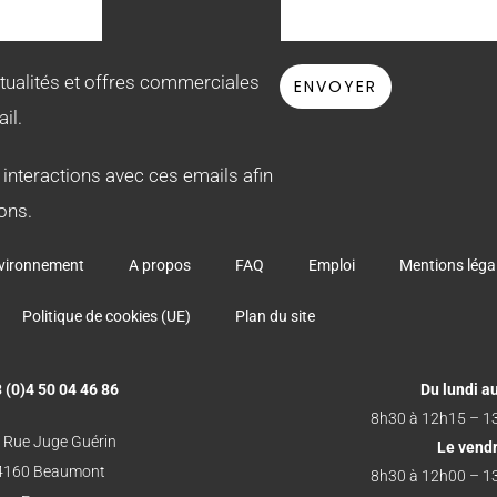
ctualités et offres commerciales
il.
 interactions avec ces emails afin
ons.
vironnement
A propos
FAQ
Emploi
Mentions léga
Politique de cookies (UE)
Plan du site
 (0)4 50 04 46 86
Du lundi au
8h30 à 12h15 – 1
 Rue Juge Guérin
Le vend
4160 Beaumont
8h30 à 12h00 – 1