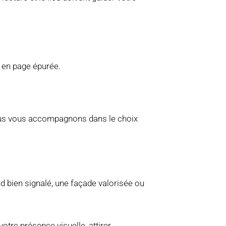
e en page épurée.
 nous vous accompagnons dans le choix
d bien signalé, une façade valorisée ou
otre présence visuelle, attirer