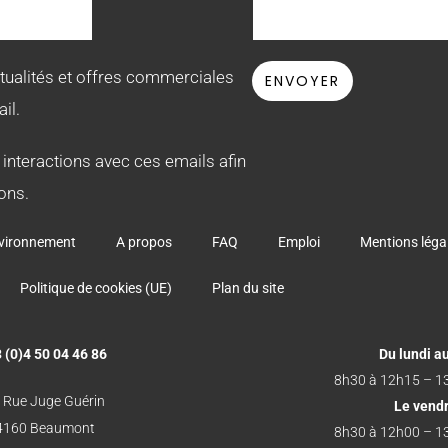
ctualités et offres commerciales
il.
 interactions avec ces emails afin
ons.
vironnement
A propos
FAQ
Emploi
Mentions léga
Politique de cookies (UE)
Plan du site
 (0)4 50 04 46 86
Du lundi au
8h30 à 12h15 – 1
 Rue Juge Guérin
Le vend
4160 Beaumont
8h30 à 12h00 – 1